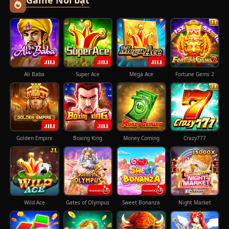
Game Nổi bật
Ali Baba
Super Ace
Mega Ace
Fortune Gems 2
Golden Empire
Boxing King
Money Coming
Crazy777
Wild Ace
Gates of Olympus
Sweet Bonanza
Night Market